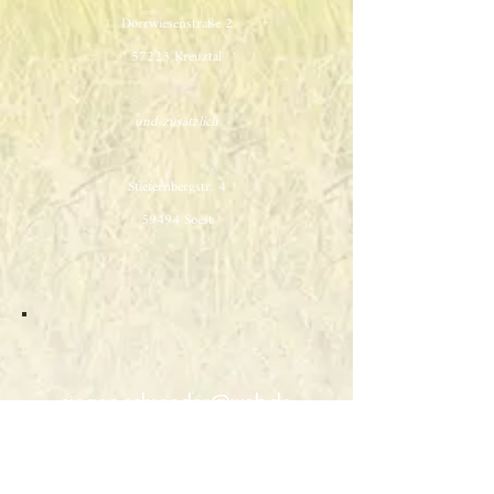
Dörrwiesenstraße 2
57223 Kreuztal
und zusätzlich
Stiefernbergstr. 4
59494 Soest
siegen-schroeder@web.de